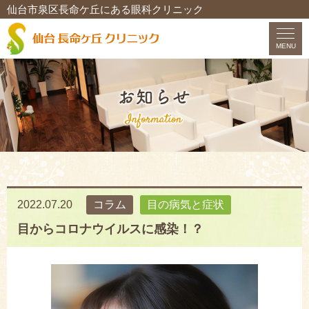
仙台市泉区長命ケ丘にある眼科クリニック
MENU
HOME
お知らせ
当院について
初診の方へ
2022.07.20
コラム
目の病気と症状
ドクター紹介
目からコロナウイルスに感染！？
診療内容
アクセス
求人情報