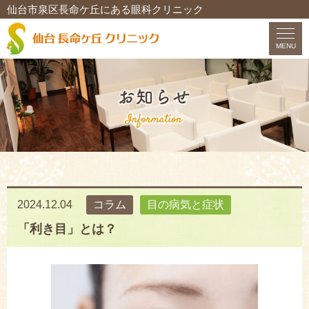
仙台市泉区長命ケ丘にある眼科クリニック
MENU
HOME
お知らせ
当院について
初診の方へ
2024.12.04
コラム
目の病気と症状
ドクター紹介
「利き目」とは？
診療内容
アクセス
求人情報