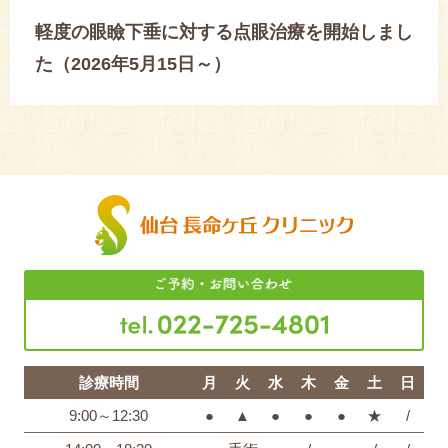
軽度の眼瞼下垂に対する点眼治療を開始しまし
た（2026年5月15日～）
診療時間
月
火
水
木
金
土
日
9:00～12:30
●
▲
●
●
●
★
/